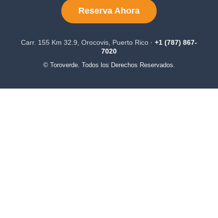
Reserva Ahora
Carr. 155 Km 32.9, Orocovis, Puerto Rico ·
+1 (787) 867-
7020
© Toroverde. Todos los Derechos Reservados.