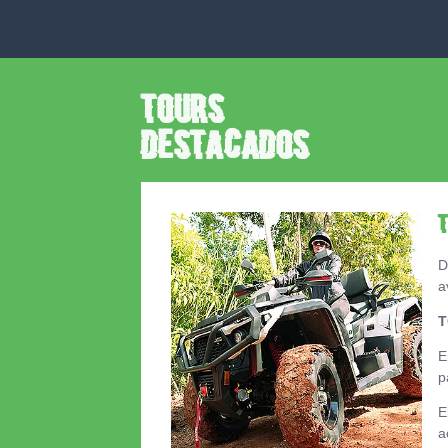
Tours
Destacados
D
a
T
E
p
E
a