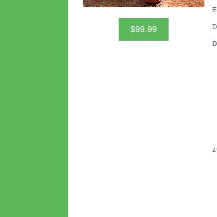
E
D
$99.99
D
¿