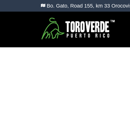
Fiestas de Cumpleaños y E
Bo. Gato, Road 155, km 33 Orocovi