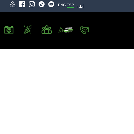
ENG
ESP