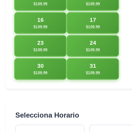
$109.99
$109.99
16
17
$109.99
$109.99
23
24
$109.99
$109.99
30
31
$109.99
$109.99
Selecciona Horario