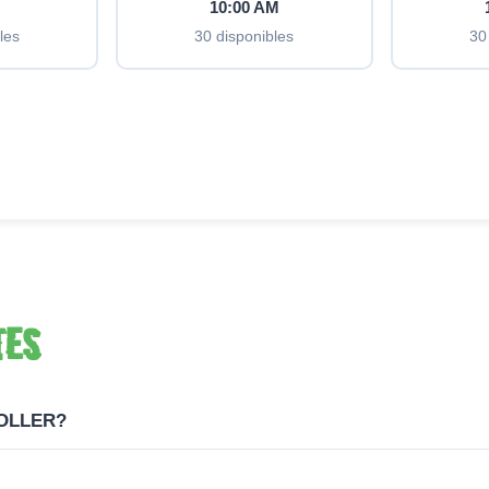
M
10:00 AM
les
30 disponibles
30
tes
ROLLER?