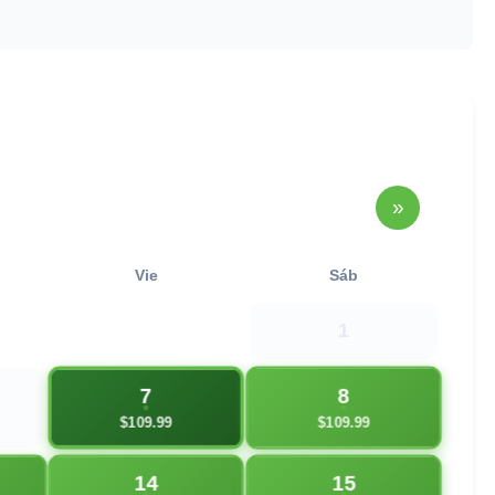
»
Vie
Sáb
1
7
8
$109.99
$109.99
14
15