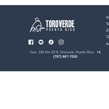
In
T
A
T
A
Carr. 155 Km 32.9, Orocovis, Puerto Rico ·
+1
(787) 867-7020