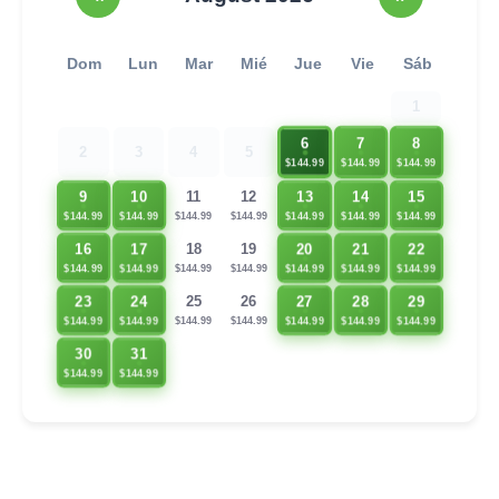
Dom
Lun
Mar
Mié
Jue
Vie
Sáb
1
6
7
8
2
3
4
5
$144.99
$144.99
$144.99
9
10
13
14
15
11
12
$144.99
$144.99
$144.99
$144.99
$144.99
$144.99
$144.99
17
20
21
22
16
18
19
$144.99
$144.99
$144.99
$144.99
$144.99
$144.99
$144.99
23
24
27
28
29
25
26
$144.99
$144.99
$144.99
$144.99
$144.99
$144.99
$144.99
30
31
$144.99
$144.99