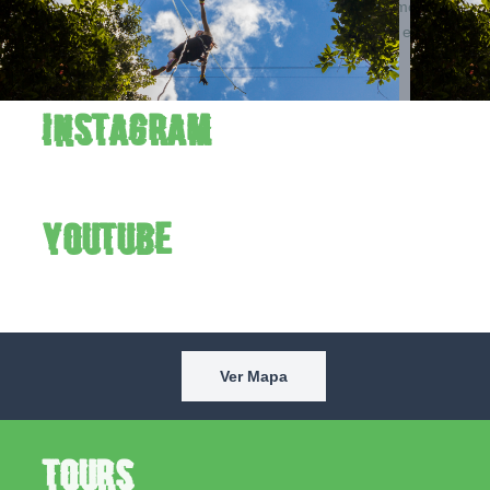
ziplines, montando ATV y viviendo Toro Verde al máximo.
Síguenos en Instagram y YouTube para ver el parque en
acción cada semana.
Instagram
YouTube
Ver Mapa
Tours