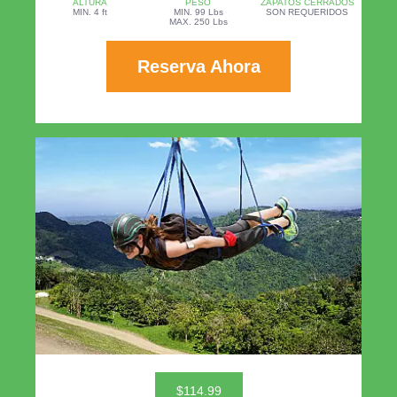
ALTURA
PESO
ZAPATOS CERRADOS
MIN. 4 ft
MIN. 99 Lbs
SON REQUERIDOS
MAX. 250 Lbs
Reserva Ahora
$114.99